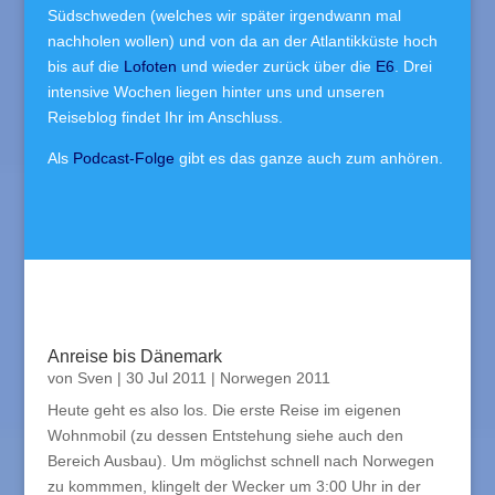
Südschweden (welches wir später irgendwann mal
nachholen wollen) und von da an der Atlantikküste hoch
bis auf die
Lofoten
und wieder zurück über die
E6
. Drei
intensive Wochen liegen hinter uns und unseren
Reiseblog findet Ihr im Anschluss.
Als
Podcast-Folge
gibt es das ganze auch zum anhören.
Anreise bis Dänemark
von
Sven
|
30 Jul 2011
|
Norwegen 2011
Heute geht es also los. Die erste Reise im eigenen
Wohnmobil (zu dessen Entstehung siehe auch den
Bereich Ausbau). Um möglichst schnell nach Norwegen
zu kommmen, klingelt der Wecker um 3:00 Uhr in der