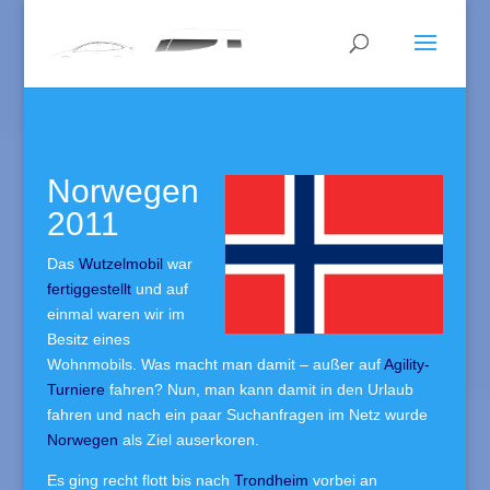
Norwegen
2011
Das
Wutzelmobil
war
fertiggestellt
und auf
einmal waren wir im
Besitz eines
Wohnmobils. Was macht man damit – außer auf
Agility-
Turniere
fahren? Nun, man kann damit in den Urlaub
fahren und nach ein paar Suchanfragen im Netz wurde
Norwegen
als Ziel auserkoren.
Es ging recht flott bis nach
Trondheim
vorbei an