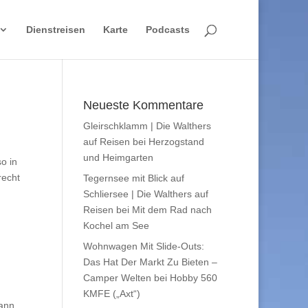
Dienstreisen
Karte
Podcasts
Neueste Kommentare
Gleirschklamm | Die Walthers
auf Reisen
bei
Herzogstand
und Heimgarten
o in
recht
Tegernsee mit Blick auf
Schliersee | Die Walthers auf
Reisen
bei
Mit dem Rad nach
Kochel am See
Wohnwagen Mit Slide-Outs:
Das Hat Der Markt Zu Bieten –
Camper Welten
bei
Hobby 560
KMFE („Axt“)
kann