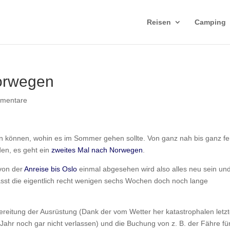
Reisen
Camping
orwegen
mentare
en können, wohin es im Sommer gehen sollte. Von ganz nah bis ganz fe
den, es geht ein
zweites Mal nach Norwegen
.
von der
Anreise bis Oslo
einmal abgesehen wird also alles neu sein un
sst die eigentlich recht wenigen sechs Wochen doch noch lange
ereitung der Ausrüstung (Dank der vom Wetter her katastrophalen letz
hr noch gar nicht verlassen) und die Buchung von z. B. der Fähre fü