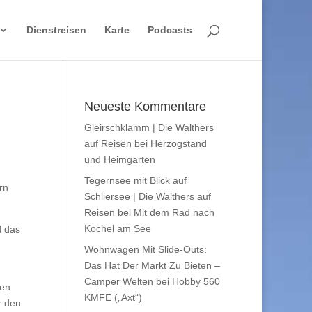
Dienstreisen
Karte
Podcasts
Neueste Kommentare
Gleirschklamm | Die Walthers
auf Reisen
bei
Herzogstand
und Heimgarten
Tegernsee mit Blick auf
rn
Schliersee | Die Walthers auf
Reisen
bei
Mit dem Rad nach
Kochel am See
d das
Wohnwagen Mit Slide-Outs:
Das Hat Der Markt Zu Bieten –
Camper Welten
bei
Hobby 560
ten
KMFE („Axt“)
r den