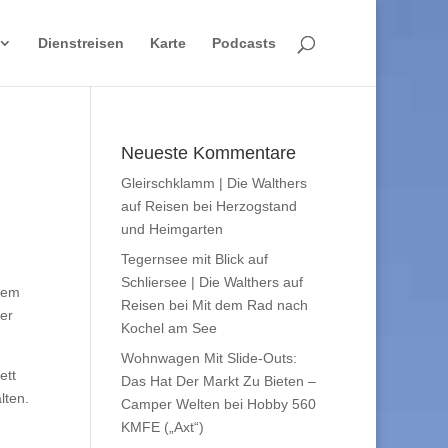
Dienstreisen
Karte
Podcasts
Neueste Kommentare
Gleirschklamm | Die Walthers
auf Reisen
bei
Herzogstand
und Heimgarten
Tegernsee mit Blick auf
Schliersee | Die Walthers auf
erem
Reisen
bei
Mit dem Rad nach
er
Kochel am See
Wohnwagen Mit Slide-Outs:
ett
Das Hat Der Markt Zu Bieten –
lten.
Camper Welten
bei
Hobby 560
KMFE („Axt“)