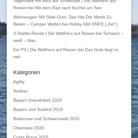
Tegernsee mit Blick auf Schliersee | Die Walthers auf
Reisen
bei
Mit dem Rad nach Kochel am See
Wohnwagen Mit Slide-Outs: Das Hat Der Markt Zu
Bieten – Camper Welten
bei
Hobby 560 KMFE („Axt“)
3-Städte-Runde | Die Walthers auf Reisen
bei
Schwarz –
weiß – blau
Ein PS | Die Walthers auf Reisen
bei
Das Gute liegt so
nah
Kategorien
Agility
Ausbau
Bayern (Isarwinkel) 2020
Bayern und Südtirol 2019
Bodensee und Schwarzwald 2015
Chiemsee 2020
Costa Brava 2015